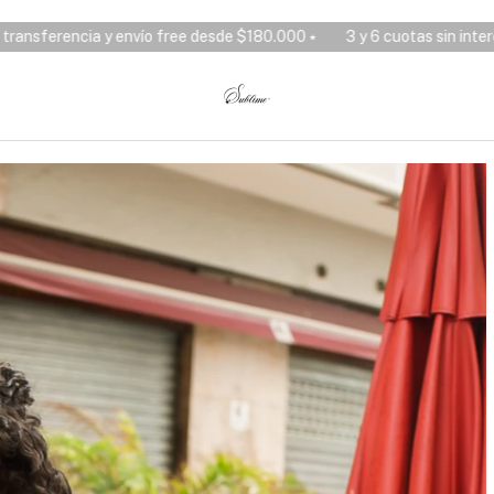
$180.000 ⭑
3 y 6 cuotas sin interés, 10% OFF por transferencia y e