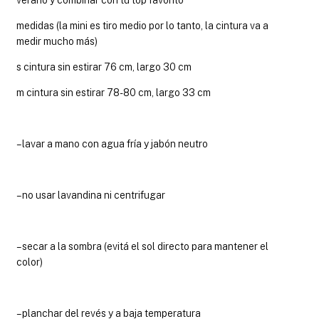
verano y combinar con tu top favorito
medidas (la mini es tiro medio por lo tanto, la cintura va a
medir mucho más)
s cintura sin estirar 76 cm, largo 30 cm
m cintura sin estirar 78-80 cm, largo 33 cm
– lavar a mano con agua fría y jabón neutro
– no usar lavandina ni centrifugar
– secar a la sombra (evitá el sol directo para mantener el
color)
– planchar del revés y a baja temperatura