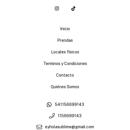
Inicio
Prendas
Locales físicos
Terminos y Condiciones
Contacto
Quiénes Somos
541156699143
1156699143
eyholasublime@gmail.com