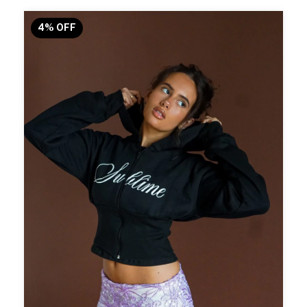
4
%
OFF