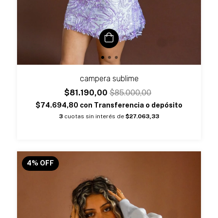
campera sublime
$81.190,00
$85.000,00
$74.694,80
con
Transferencia o depósito
3
cuotas sin interés de
$27.063,33
4
%
OFF