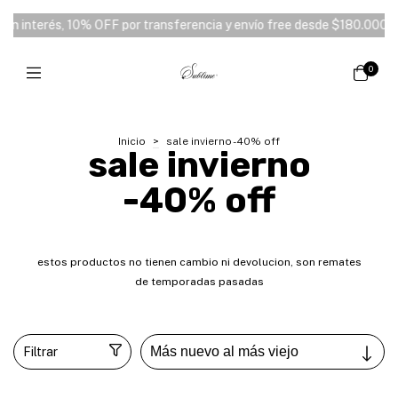
ansferencia y envío free desde $180.000 ⭑
3 y 6 cuotas sin interés
0
Inicio
>
sale invierno -40% off
sale invierno
-40% off
estos productos no tienen cambio ni devolucion, son remates
de temporadas pasadas
Filtrar