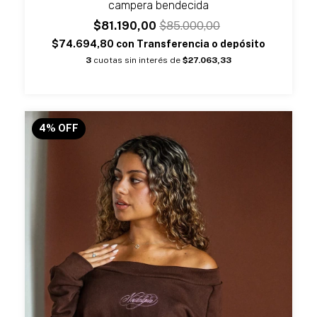
campera bendecida
$81.190,00
$85.000,00
$74.694,80
con
Transferencia o depósito
3
cuotas sin interés de
$27.063,33
4
%
OFF