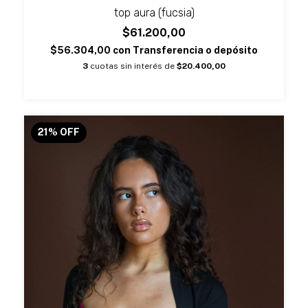
top aura (fucsia)
$61.200,00
$56.304,00
con
Transferencia o depósito
3
cuotas sin interés de
$20.400,00
21
%
OFF