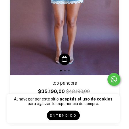
top pandora
$35.190,00
$48.190,00
$32.374,80
con
Transferencia o depósito
Al navegar por este sitio
aceptás el uso de cookies
para agilizar tu experiencia de compra.
2
cuotas sin interés de
$17.595,00
ENTENDIDO