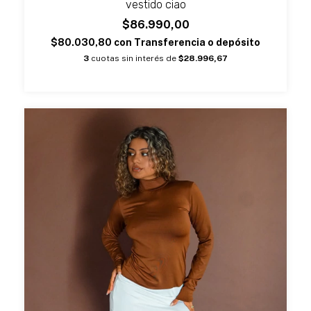
vestido ciao
$86.990,00
$80.030,80
con
Transferencia o depósito
3
cuotas sin interés de
$28.996,67