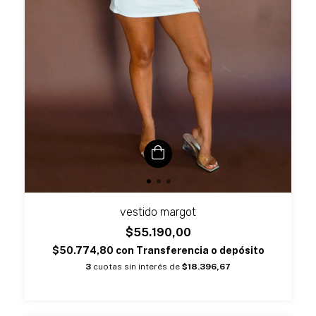
vestido margot
$55.190,00
$50.774,80
con
Transferencia o depósito
3
cuotas sin interés de
$18.396,67