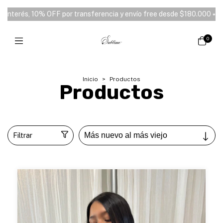
ncia y envío free desde $180.000 ⭑
3 y 6 cuotas sin interés, 10% O
0
Inicio
>
Productos
Productos
Filtrar