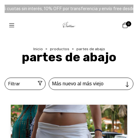
in interés, 10% OFF por transferencia y envío free desde $180.000 ⭑
0
Inicio
>
productos
>
partes de abajo
partes de abajo
Filtrar