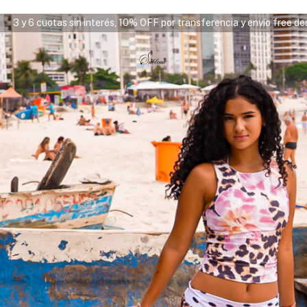
r transferencia y envío free desde $180.000 ⭑
3 y 6 cuotas sin int