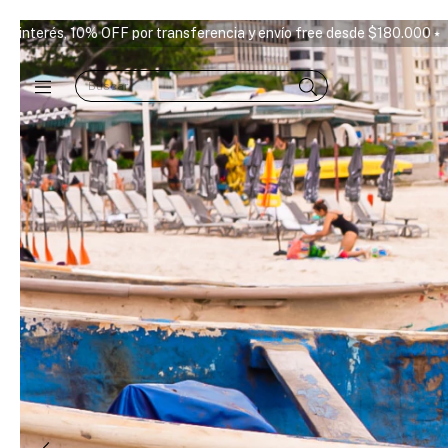
y envío free desde $180.000 ⭑
3 y 6 cuotas sin interés, 10% OFF po