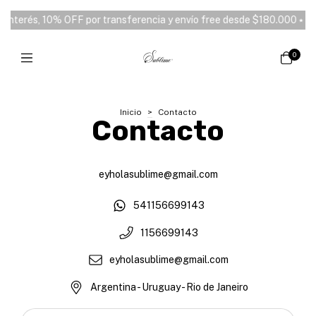
n interés, 10% OFF por transferencia y envío free desde $180.000 ⭑
0
Inicio
>
Contacto
Contacto
eyholasublime@gmail.com
541156699143
1156699143
eyholasublime@gmail.com
Argentina - Uruguay - Rio de Janeiro