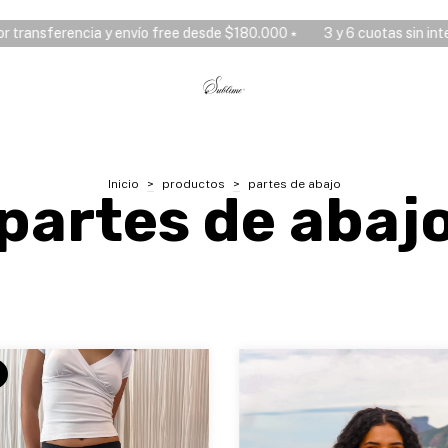
cia y envío free desde $180.000 ⭑
3 y 6 cuotas sin interés, 10% OF
Inicio
>
productos
>
partes de abajo
partes de abaj