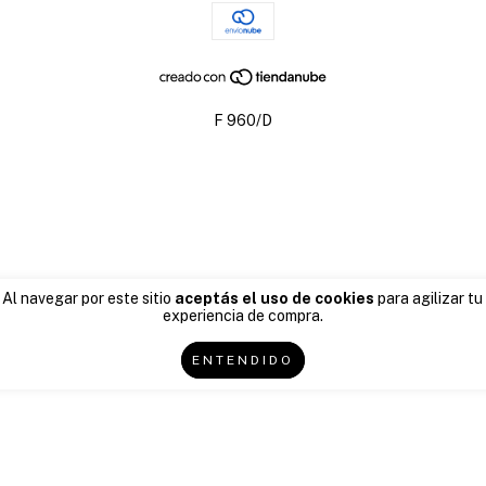
F 960/D
de las y los consumidores. Para reclamos
ingresá acá.
/
Botón de arrepen
Al navegar por este sitio
aceptás el uso de cookies
para agilizar tu
experiencia de compra.
ENTENDIDO