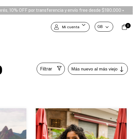
F por transferencia y envío free desde $180.000 ⭑
3 y 6 cuotas sin 
0
Mi cuenta
o
Filtrar