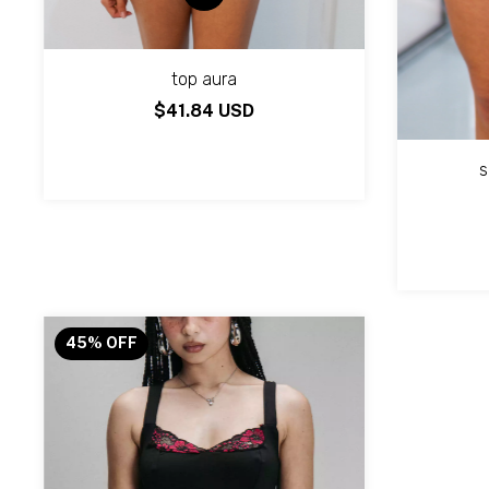
top aura
$41.84 USD
s
45
%
OFF