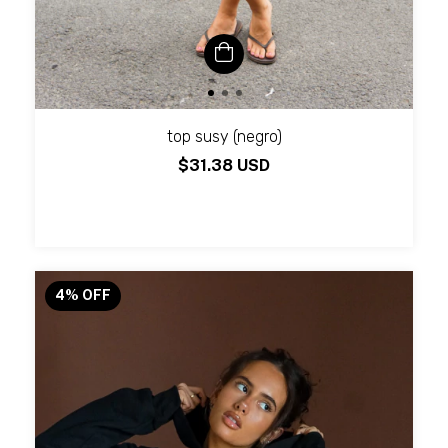
top susy (negro)
$31.38 USD
4
%
OFF