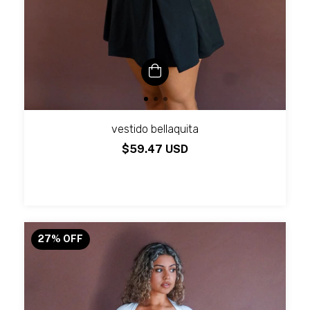
vestido bellaquita
$59.47 USD
27
%
OFF