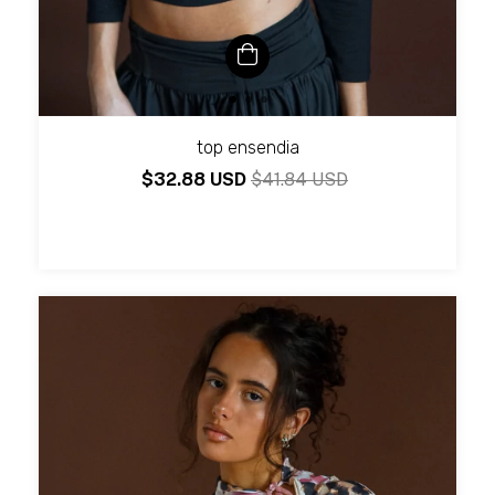
top ensendia
$32.88 USD
$41.84 USD