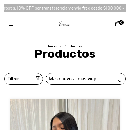
ío free desde $180.000 ⭑
3 y 6 cuotas sin interés, 10% OFF por tra
0
Inicio
>
Productos
Productos
Filtrar