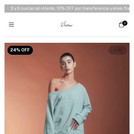
3 y 6 cuotas sin interés, 10% OFF por transferencia y envío free de
0
24
%
OFF
1
/
5