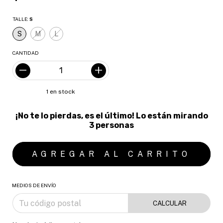
TALLE:
S
S
M
L
CANTIDAD
1
en stock
¡No te lo pierdas, es el último! Lo están mirando
3 personas
MEDIOS DE ENVÍO
CALCULAR