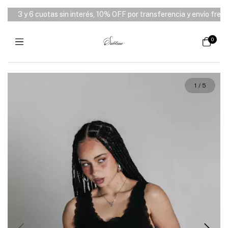
3 y 6 cuotas sin interés, 10% OFF por transferencia y envío free de
0
1
/
5