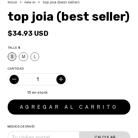
Inicio
>
new in
>
top joia (best seller)
top joia (best seller)
$34.93 USD
TALLE:
S
S
M
L
CANTIDAD
15
en stock
MEDIOS DE ENVÍO
CALCULAR