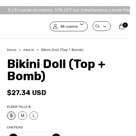
 OFF por transferencia y envío free desde $180.000 ⭑
3 y 6 cuotas 
0
Mi cuenta
Inicio
>
new in
>
Bikini Doll (Top + Bomb)
Bikini Doll (Top +
Bomb)
$27.34 USD
ELEGIR TALLE:
S
S
M
L
CANTIDAD