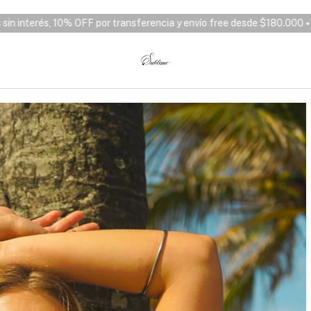
rencia y envío free desde $180.000 ⭑
3 y 6 cuotas sin interés, 10%