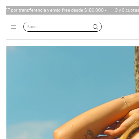
ree desde $180.000 ⭑
3 y 6 cuotas sin interés, 10% OFF por transfe