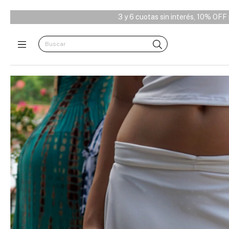
tas sin interés, 10% OFF por transferencia y envío free desde $180.00