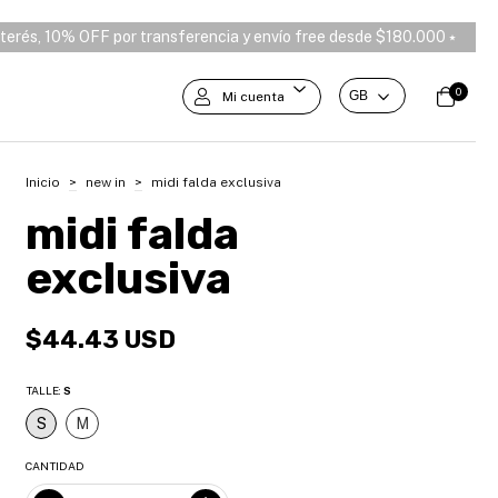
ee desde $180.000 ⭑
3 y 6 cuotas sin interés, 10% OFF por transfer
0
Mi cuenta
Inicio
>
new in
>
midi falda exclusiva
midi falda
exclusiva
$44.43 USD
TALLE:
S
S
M
CANTIDAD