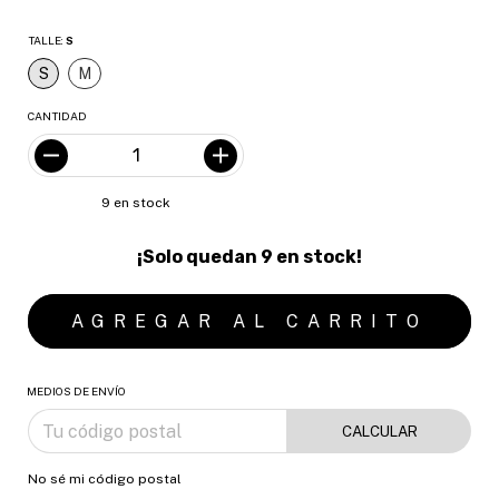
TALLE:
S
S
M
CANTIDAD
9
en stock
¡Solo quedan
9
en stock!
MEDIOS DE ENVÍO
CALCULAR
No sé mi código postal