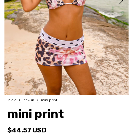
Inicio
>
new in
>
mini print
mini print
$44.57 USD