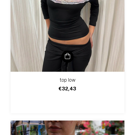
top low
€32,43