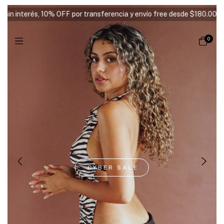
ansferencia y envío free desde $180.000 ⭑
3 y 6 cuotas sin interés
0
CYBER SALE