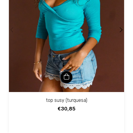
top susy (turquesa)
€30,85