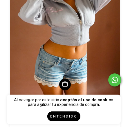
Al navegar por este sitio
aceptás el uso de cookies
para agilizar tu experiencia de compra.
campera bendecida
€47,71
€49,94
ENTENDIDO