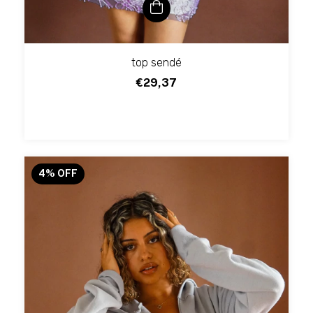
top sendé
€29,37
4
%
OFF