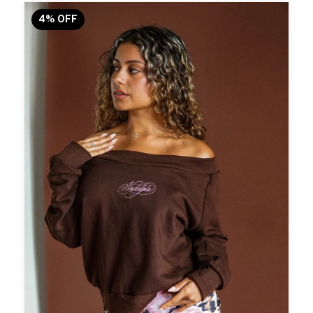
4
%
OFF