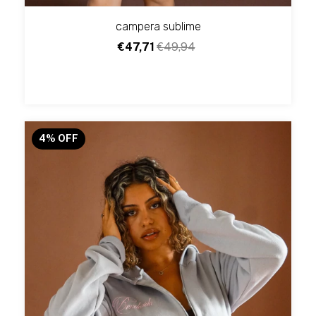
campera sublime
€47,71
€49,94
4
%
OFF