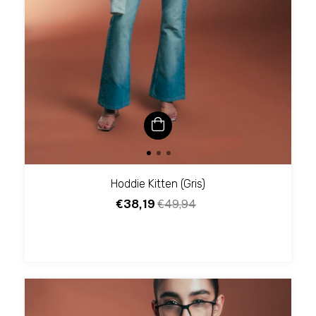
Hoddie Kitten (Gris)
€38,19
€49,94