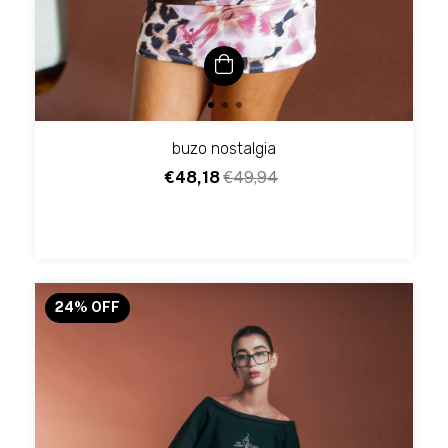
buzo nostalgia
€48,18
€49,94
24
%
OFF