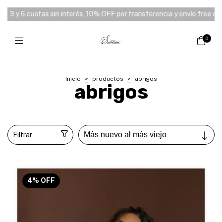
cuotas sin interés, 10% OFF por transferencia y envío free desde $180
0
Inicio
>
productos
>
abrigos
abrigos
Filtrar
4
%
OFF