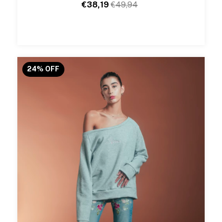
€38,19
€49,94
24
%
OFF