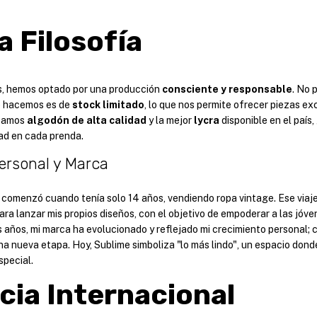
 Filosofía
os, hemos optado por una producción
consciente y responsable
. No 
e hacemos es de
stock limitado
, lo que nos permite ofrecer piezas ex
lizamos
algodón de alta calidad
y la mejor
lycra
disponible en el país
ad en cada prenda.
ersonal y Marca
 comenzó cuando tenía solo 14 años, vendiendo ropa vintage. Ese viaje
ra lanzar mis propios diseños, con el objetivo de empoderar a las jóve
os años, mi marca ha evolucionado y reflejado mi crecimiento personal;
a nueva etapa. Hoy, Sublime simboliza "lo más lindo", un espacio don
special.
cia Internacional