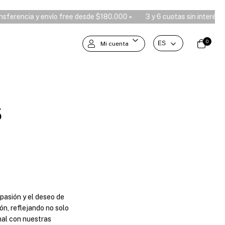
erencia y envío free desde $180.000 ⭑
3 y 6 cuotas sin interés, 10
0
Mi cuenta
s
asión y el deseo de
n, reflejando no solo
nal con nuestras