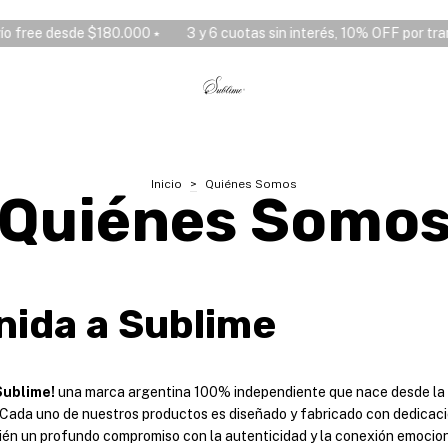
 free desde $180.000 ⭑
3 y 6 cuotas sin interés, 10% OFF por transf
Inicio
>
Quiénes Somos
Quiénes Somo
nida a Sublime
Sublime!
una marca argentina 100% independiente que nace desde la p
 Cada uno de nuestros productos es diseñado y fabricado con dedicació
ién un profundo compromiso con la autenticidad y la conexión emocio