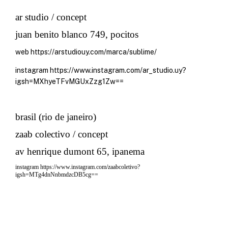
ar studio / concept
juan benito blanco 749, pocitos
web
https://arstudiouy.com/marca/sublime/
instagram
https://www.instagram.com/ar_studio.uy?
igsh=MXhyeTFvMGUxZzg1Zw==
brasil (rio de janeiro)
zaab colectivo / concept
av henrique dumont 65, ipanema
instagram
https://www.instagram.com/zaabcoletivo?
igsh=MTg4dnNnbmdzcDB5cg==