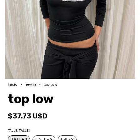
Inicio
>
new in
>
top low
top low
$37.73 USD
TALLE:
TALLE 1
TALLE 1
TALLE 2
talle 3