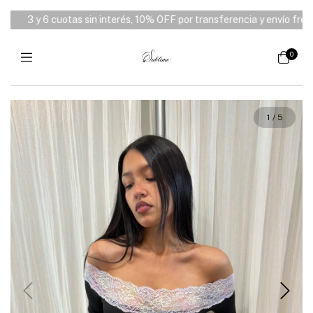
3 y 6 cuotas sin interés, 10% OFF por transferencia y envío free d
0
1
/
5