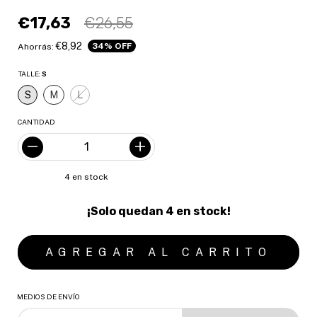
€17,63
€26,55
€8,92
34
% OFF
Ahorrás:
TALLE:
S
S
M
L
CANTIDAD
4
en stock
¡Solo quedan
4
en stock!
MEDIOS DE ENVÍO