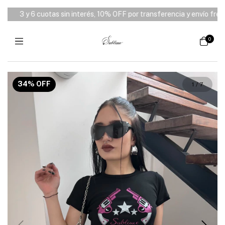
3 y 6 cuotas sin interés, 10% OFF por transferencia y envío free de
0
34
%
OFF
1
/
7