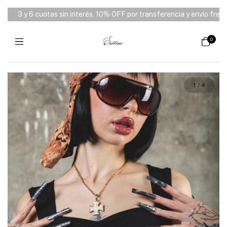
3 y 6 cuotas sin interés, 10% OFF por transferencia y envío free de
0
1
/
4