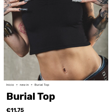
Inicio
>
new in
>
Burial Top
Burial Top
€11,75